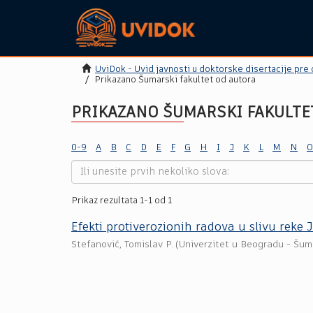
UviDok - Uvid javnosti u doktorske disertacije pre
Prikazano Šumarski fakultet od autora
PRIKAZANO ŠUMARSKI FAKULTET
0-9
A
B
C
D
E
F
G
H
I
J
K
L
M
N
O
Prikaz rezultata 1-1 od 1
Efekti protiverozionih radova u slivu rek
Stefanović, Tomislav P.
(
Univerzitet u Beogradu - Šuma