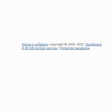
DSpace software
copyright © 2002-2015
DuraSpace
O RCUB UviDok servisu
|
Pošaljite zapažanja