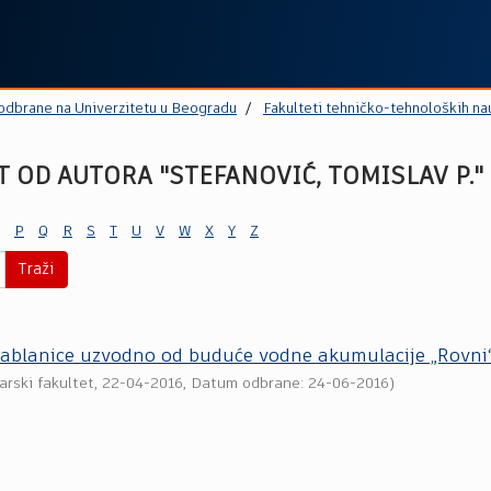
 odbrane na Univerzitetu u Beogradu
Fakulteti tehničko-tehnoloških na
 OD AUTORA "STEFANOVIĆ, TOMISLAV P."
P
Q
R
S
T
U
V
W
X
Y
Z
Traži
e Jablanice uzvodno od buduće vodne akumulacije „Rovni
rski fakultet
,
22-04-2016
, Datum odbrane: 24-06-2016)