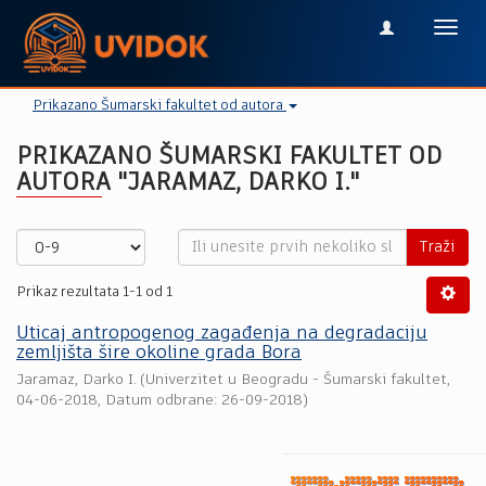
Toggl
navig
Prikazano Šumarski fakultet od autora
PRIKAZANO ŠUMARSKI FAKULTET OD
AUTORA "JARAMAZ, DARKO I."
Traži
Prikaz rezultata 1-1 od 1
Uticaj antropogenog zagađenja na degradaciju
zemljišta šire okoline grada Bora
Jaramaz, Darko I.
(
Univerzitet u Beogradu - Šumarski fakultet
,
04-06-2018
, Datum odbrane: 26-09-2018)