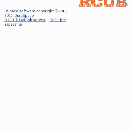
DSpace software
copyright © 2002-
2015
DuraSpace
O RCUB UviDok servisu
|
Pošaljite
zapažanja