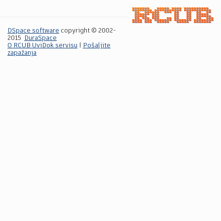
DSpace software
copyright © 2002-
2015
DuraSpace
O RCUB UviDok servisu
|
Pošaljite
zapažanja