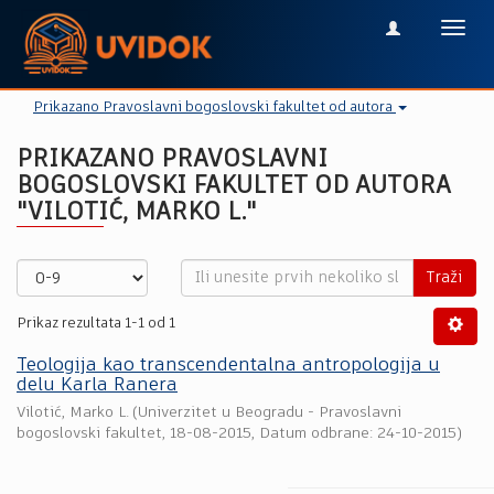
Toggl
navig
Prikazano Pravoslavni bogoslovski fakultet od autora
PRIKAZANO PRAVOSLAVNI
BOGOSLOVSKI FAKULTET OD AUTORA
"VILOTIĆ, MARKO L."
Traži
Prikaz rezultata 1-1 od 1
Teologija kao transcendentalna antropologija u
delu Karla Ranera
Vilotić, Marko L.
(
Univerzitet u Beogradu - Pravoslavni
bogoslovski fakultet
,
18-08-2015
, Datum odbrane: 24-10-2015)