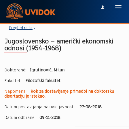
Toggl
navig
Pregled rada
Jugoslovensko – američki ekonomski
odnosi (1954-1968)
Doktorand:
Igrutinović, Milan
Fakultet:
Filozofski fakultet
Napomena:
Rok za dostavljanje primedbi na doktorsku
disertaciju je istekao.
Datum postavljanja na uvid javnosti:
27-08-2018
Datum odbrane:
09-11-2018