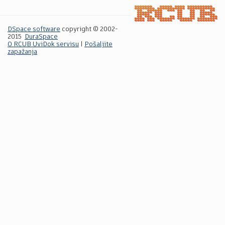
DSpace software
copyright © 2002-
2015
DuraSpace
O RCUB UviDok servisu
|
Pošaljite
zapažanja