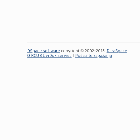
DSpace software
copyright © 2002-2015
DuraSpace
O RCUB UviDok servisu
|
Pošaljite zapažanja