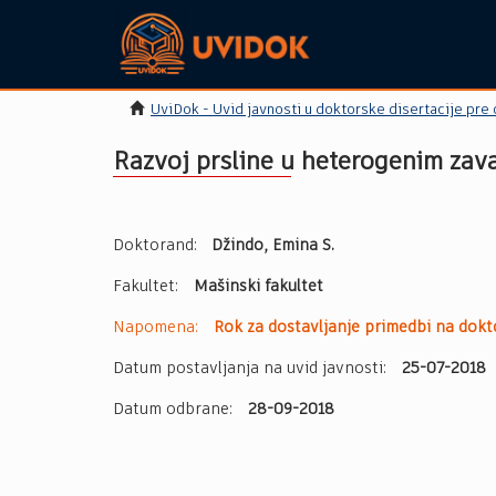
UviDok - Uvid javnosti u doktorske disertacije pre
Razvoj prsline u heterogenim zav
Doktorand:
Džindo, Emina S.
Fakultet:
Mašinski fakultet
Napomena:
Rok za dostavljanje primedbi na dokto
Datum postavljanja na uvid javnosti:
25-07-2018
Datum odbrane:
28-09-2018