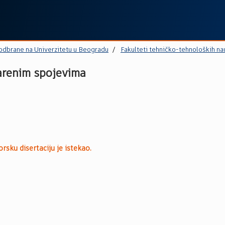
 odbrane na Univerzitetu u Beogradu
Fakulteti tehničko-tehnoloških na
arenim spojevima
rsku disertaciju je istekao.