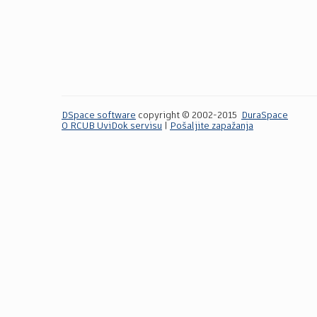
DSpace software
copyright © 2002-2015
DuraSpace
O RCUB UviDok servisu
|
Pošaljite zapažanja