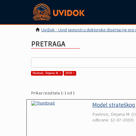
UviDok - Uvid javnosti u doktorske disertacije pre
PRETRAGA
Pavlovic, Dejana M. ×
2019 ×
Prikaz rezultata 1-1 od 1
Model strateškog
Pavlovic, Dejana M.
(
U
odbrane: 12-07-2019
)