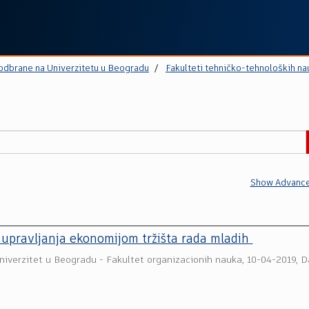
 odbrane na Univerzitetu u Beogradu
Fakulteti tehničko-tehnoloških na
Show Advance
 upravljanja ekonomijom tržišta rada mladih
niverzitet u Beogradu - Fakultet organizacionih nauka
,
10-04-2019, 