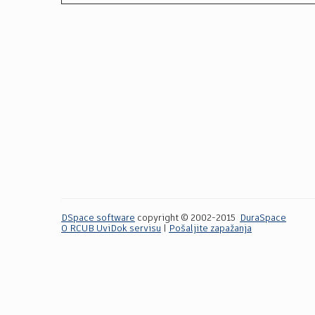
DSpace software
copyright © 2002-2015
DuraSpace
O RCUB UviDok servisu
|
Pošaljite zapažanja