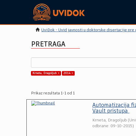
UviDok - Uvid javnosti u doktorske disertacije pre
PRETRAGA
Krneta, Dragoljub ×
2014 ×
Prikaz rezultata 1-1 od 1
Automatizacija fi
Vault pristupa
Krneta, Dragoljub
(
Uni
odbrane: 09-10-2015
)