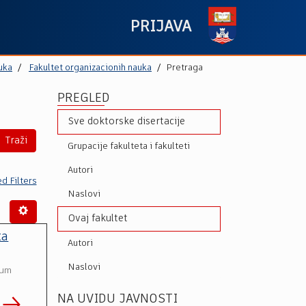
PRIJAVA
uka
Fakultet organizacionih nauka
Pretraga
PREGLED
Sve doktorske disertacije
Traži
Grupacije fakulteta i fakulteti
Autori
d Filters
Naslovi
Ovaj fakultet
ta
Autori
Naslovi
tum
NA UVIDU JAVNOSTI