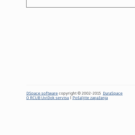
DSpace software
copyright © 2002-2015
DuraSpace
O RCUB UviDok servisu
|
Pošaljite zapažanja