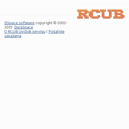
DSpace software
copyright © 2002-
2015
DuraSpace
O RCUB UviDok servisu
|
Pošaljite
zapažanja