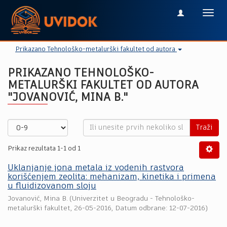
Toggl
navig
Prikazano Tehnološko-metalurški fakultet od autora
PRIKAZANO TEHNOLOŠKO-
METALURŠKI FAKULTET OD AUTORA
"JOVANOVIĆ, MINA B."
Traži
Prikaz rezultata 1-1 od 1
Uklanjanje jona metala iz vodenih rastvora
korišćenjem zeolita: mehanizam, kinetika i primena
u fluidizovanom sloju
Jovanović, Mina B.
(
Univerzitet u Beogradu - Tehnološko-
metalurški fakultet
,
26-05-2016
, Datum odbrane: 12-07-2016)