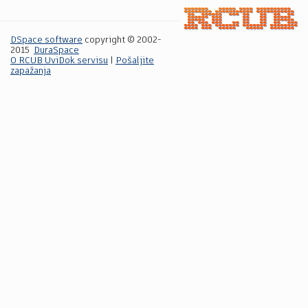
DSpace software
copyright © 2002-
2015
DuraSpace
O RCUB UviDok servisu
|
Pošaljite
zapažanja