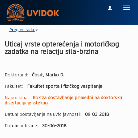
Toggl
navig
Pregled rada
Uticaj vrste opterećenja i motoričkog
zadatka na relaciju sila-brzina
Doktorand:
Ćosić, Marko D.
Fakultet:
Fakultet sporta i fizičkog vaspitanja
Napomena:
Rok za dostavljanje primedbi na doktorsku
disertaciju je istekao.
Datum postavljanja na uvid javnosti:
09-03-2018
Datum odbrane:
30-06-2018