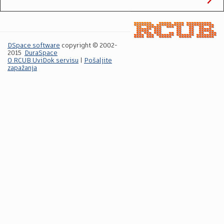
DSpace software
copyright © 2002-
2015
DuraSpace
O RCUB UviDok servisu
|
Pošaljite
zapažanja