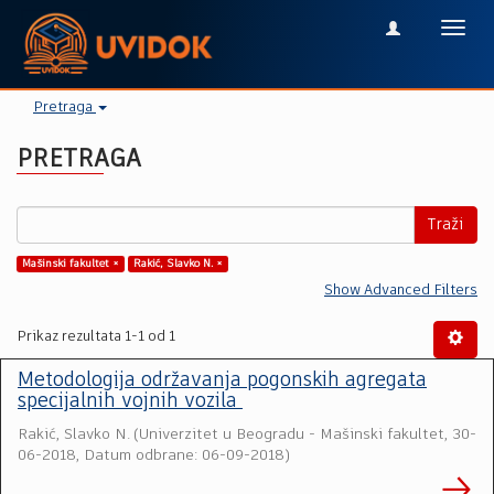
Toggl
navig
Pretraga
PRETRAGA
Traži
Mašinski fakultet ×
Rakić, Slavko N. ×
Show Advanced Filters
Prikaz rezultata 1-1 od 1
Metodologija održavanja pogonskih agregata
specijalnih vojnih vozila
Rakić, Slavko N.
(
Univerzitet u Beogradu - Mašinski fakultet
,
30-
06-2018, Datum odbrane: 06-09-2018
)