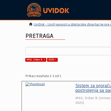
UviDok - Uvid javnosti u doktorske disertacije pre
PRETRAGA
Milić, Srđan B. ×
2020 ×
Prikaz rezultata 1-1 od 1
Sistem za prorač
postrojenja sa p
Milić, Srđan B.
(
Univer
2021
)