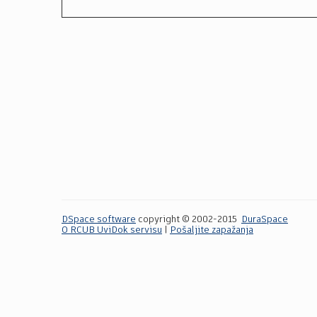
DSpace software
copyright © 2002-2015
DuraSpace
O RCUB UviDok servisu
|
Pošaljite zapažanja