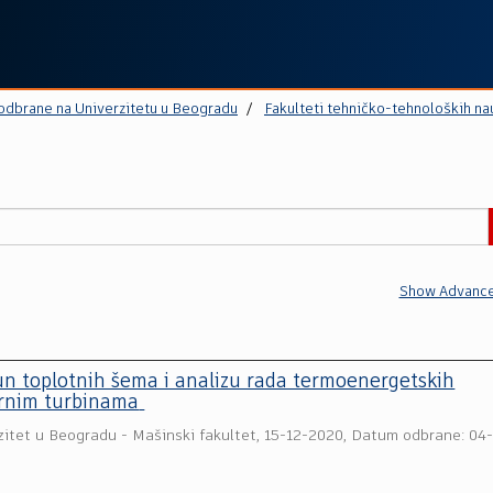
 odbrane na Univerzitetu u Beogradu
Fakulteti tehničko-tehnoloških na
Show Advance
un toplotnih šema i analizu rada termoenergetskih
arnim turbinama
zitet u Beogradu - Mašinski fakultet
,
15-12-2020, Datum odbrane: 04