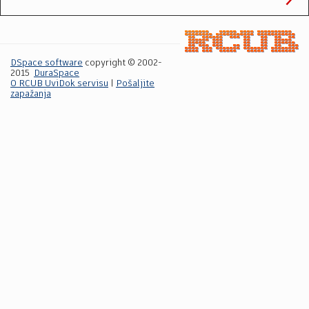
DSpace software
copyright © 2002-
2015
DuraSpace
O RCUB UviDok servisu
|
Pošaljite
zapažanja