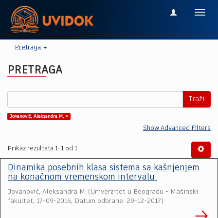
Toggl
navig
Pretraga
PRETRAGA
Traži
Jovanović, Aleksandra M. ×
Show Advanced Filters
Prikaz rezultata 1-1 od 1
Dinamika posebnih klasa sistema sa kašnjenjem
na konačnom vremenskom intervalu
Jovanović, Aleksandra M.
(
Univerzitet u Beogradu - Mašinski
fakultet
,
17-09-2016, Datum odbrane: 29-12-2017
)