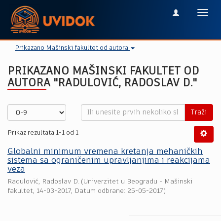
Toggl
navig
Prikazano Mašinski fakultet od autora
PRIKAZANO MAŠINSKI FAKULTET OD
AUTORA "RADULOVIĆ, RADOSLAV D."
Traži
Prikaz rezultata 1-1 od 1
Globalni minimum vremena kretanja mehaničkih
sistema sa ograničenim upravljanjima i reakcijama
veza
Radulović, Radoslav D.
(
Univerzitet u Beogradu - Mašinski
fakultet
,
14-03-2017
, Datum odbrane: 25-05-2017)