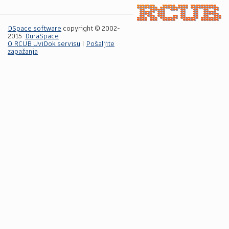
DSpace software
copyright © 2002-
2015
DuraSpace
O RCUB UviDok servisu
|
Pošaljite
zapažanja