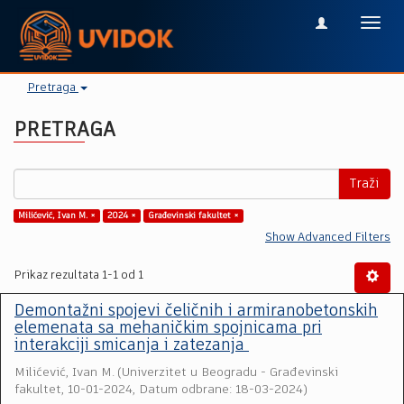
Toggl
navig
Pretraga
PRETRAGA
Traži
Milićević, Ivan M. ×
2024 ×
Građevinski fakultet ×
Show Advanced Filters
Prikaz rezultata 1-1 od 1
Demontažni spojevi čeličnih i armiranobetonskih
elemenata sa mehaničkim spojnicama pri
interakciji smicanja i zatezanja
Milićević, Ivan M.
(
Univerzitet u Beogradu - Građevinski
fakultet
,
10-01-2024, Datum odbrane: 18-03-2024
)