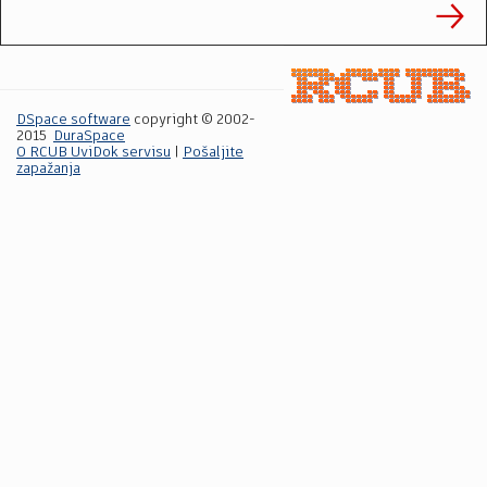
DSpace software
copyright © 2002-
2015
DuraSpace
O RCUB UviDok servisu
|
Pošaljite
zapažanja