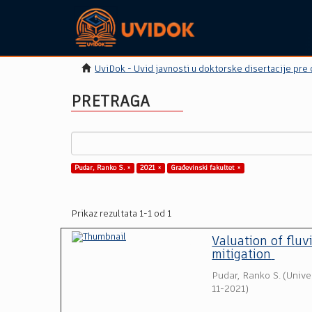
UviDok - Uvid javnosti u doktorske disertacije pre
PRETRAGA
Pudar, Ranko S. ×
2021 ×
Građevinski fakultet ×
Prikaz rezultata 1-1 od 1
Valuation of fluv
mitigation
Pudar, Ranko S.
(
Unive
11-2021
)