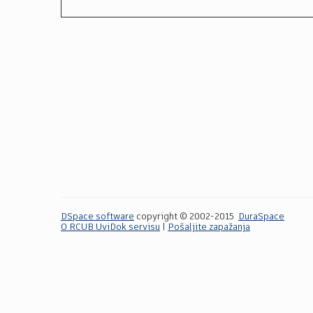
DSpace software
copyright © 2002-2015
DuraSpace
O RCUB UviDok servisu
|
Pošaljite zapažanja