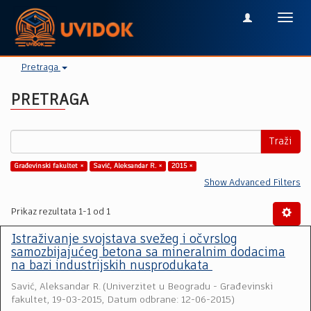
Toggl
navig
Pretraga
PRETRAGA
Traži
Građevinski fakultet ×
Savić, Aleksandar R. ×
2015 ×
Show Advanced Filters
Prikaz rezultata 1-1 od 1
Istraživanje svojstava svežeg i očvrslog
samozbijajućeg betona sa mineralnim dodacima
na bazi industrijskih nusprodukata
Savić, Aleksandar R.
(
Univerzitet u Beogradu - Građevinski
fakultet
,
19-03-2015, Datum odbrane: 12-06-2015
)