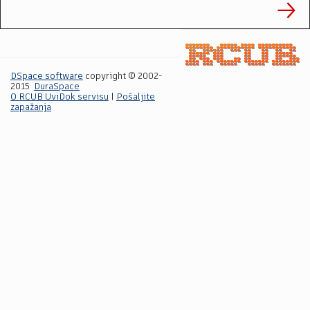
DSpace software
copyright © 2002-
2015
DuraSpace
O RCUB UviDok servisu
|
Pošaljite
zapažanja