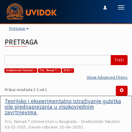
Toggl
navig
Pretraga
PRETRAGA
Traži
Građevinski fakultet ×
Fric, Nenad T. ×
2015 ×
Show Advanced Filters
Prikaz rezultata 1-1 od 1
Teorijsko i eksperimentalno istraživanje gubitka
sile prednaprezanja u visokovrednim
zavrtnjevima
Fric, Nenad T.
(
Univerzitet u Beogradu - Građevinski fakultet
,
03-01-2015, Datum odbrane: 25-04-2015
)