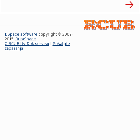
DSpace software
copyright © 2002-
2015
DuraSpace
O RCUB UviDok servisu
|
Pošaljite
zapažanja