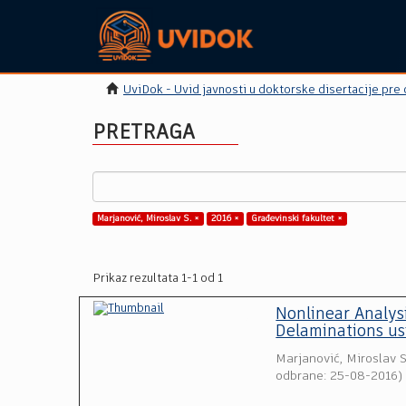
UviDok - Uvid javnosti u doktorske disertacije pre
PRETRAGA
Marjanović, Miroslav S. ×
2016 ×
Građevinski fakultet ×
Prikaz rezultata 1-1 od 1
Nonlinear Analys
Delaminations us
Marjanović, Miroslav S
odbrane: 25-08-2016
)