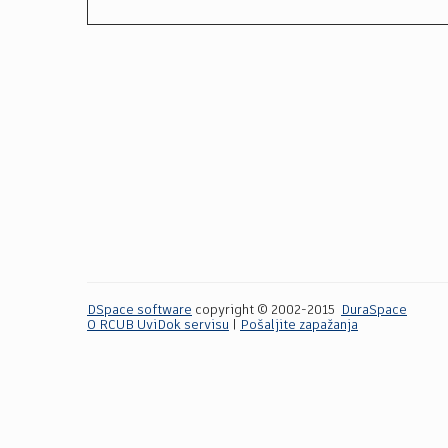
DSpace software
copyright © 2002-2015
DuraSpace
O RCUB UviDok servisu
|
Pošaljite zapažanja