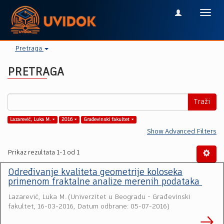
Toggl
navig
Pretraga
PRETRAGA
Traži
Lazarević, Luka M. ×
2016 ×
Građevinski fakultet ×
Show Advanced Filters
Prikaz rezultata 1-1 od 1
Određivanje kvaliteta geometrije koloseka
primenom fraktalne analize merenih podataka
Lazarević, Luka M.
(
Univerzitet u Beogradu - Građevinski
fakultet
,
16-03-2016, Datum odbrane: 05-07-2016
)