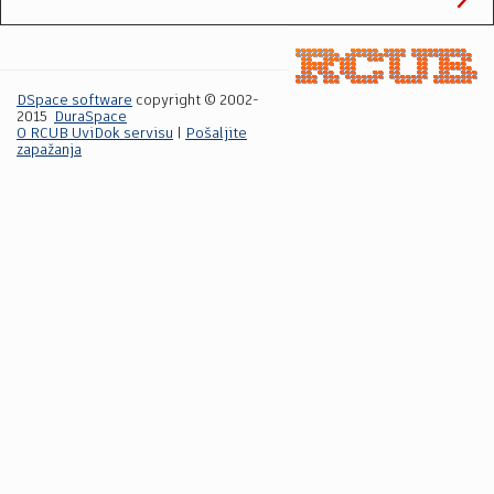
DSpace software
copyright © 2002-
2015
DuraSpace
O RCUB UviDok servisu
|
Pošaljite
zapažanja