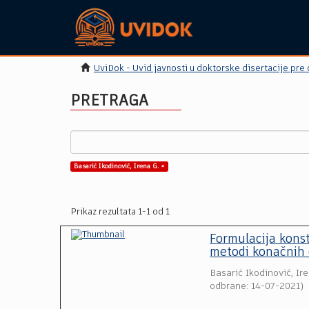
UviDok - Uvid javnosti u doktorske disertacije pre
PRETRAGA
Basarić Ikodinović, Irena G. ×
Prikaz rezultata 1-1 od 1
Formulacija kons
metodi konačnih
Basarić Ikodinović, Ir
odbrane: 14-07-2021
)