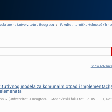
 odbrane na Univerzitetu u Beogradu
Fakulteti tehničko-tehnoloških na
Show Advance
titutivnog modela za komunalni otpad i implementacij
 elemenata
ena G.
(
Univerzitet u Beogradu - Građevinski fakultet
,
05-05-2021, Da