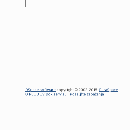
DSpace software
copyright © 2002-2015
DuraSpace
O RCUB UviDok servisu
|
Pošaljite zapažanja