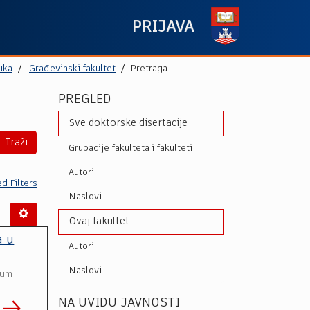
PRIJAVA
uka
Građevinski fakultet
Pretraga
PREGLED
Sve doktorske disertacije
Traži
Grupacije fakulteta i fakulteti
Autori
d Filters
Naslovi
Ovaj fakultet
a u
Autori
Naslovi
tum
NA UVIDU JAVNOSTI