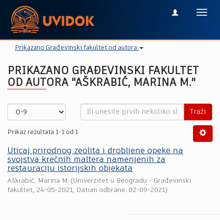
Toggl
navig
Prikazano Građevinski fakultet od autora
PRIKAZANO GRAĐEVINSKI FAKULTET
OD AUTORA "AŠKRABIĆ, MARINA M."
Traži
Prikaz rezultata 1-1 od 1
Uticaj prirodnog zeolita i drobljene opeke na
svojstva krečnih maltera namenjenih za
restauraciju istorijskih objekata
Aškrabić, Marina M.
(
Univerzitet u Beogradu - Građevinski
fakultet
,
24-05-2021
, Datum odbrane: 02-09-2021)