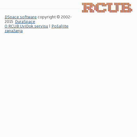
DSpace software
copyright © 2002-
2015
DuraSpace
O RCUB UviDok servisu
|
Pošaljite
zapažanja