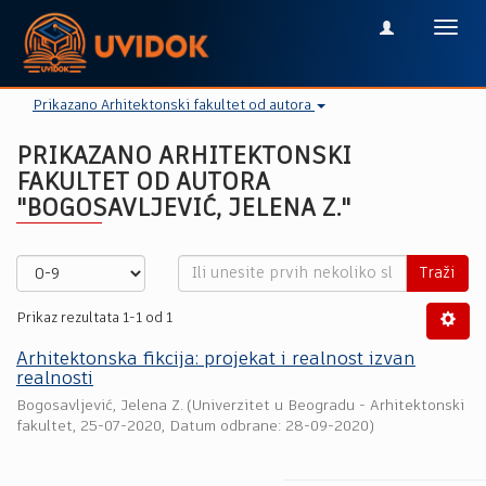
Toggl
navig
Prikazano Arhitektonski fakultet od autora
PRIKAZANO ARHITEKTONSKI
FAKULTET OD AUTORA
"BOGOSAVLJEVIĆ, JELENA Z."
Traži
Prikaz rezultata 1-1 od 1
Arhitektonska fikcija: projekat i realnost izvan
realnosti
Bogosavljević, Jelena Z.
(
Univerzitet u Beogradu - Arhitektonski
fakultet
,
25-07-2020
, Datum odbrane: 28-09-2020)