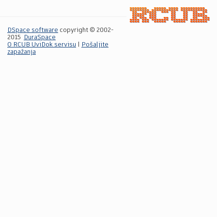
DSpace software
copyright © 2002-
2015
DuraSpace
O RCUB UviDok servisu
|
Pošaljite
zapažanja