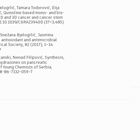
logrlić, Tamara Todorović, Ilija
ić, Quinoline based mono- and bis-
 2D and 3D cancer and cancer stem
OI:10.1039/C6RA23940D (IF=3,485).
 Snežana Bjelogrlić, Jasmina
 antioxidant and antimicrobial
cal Society, 82 (2017), 1–14.
9
anski, Nenad Filipović, Synthesis,
ohydrazones on pancreatic
f Young Chemists of Serbia,
978-86-7132-059-7