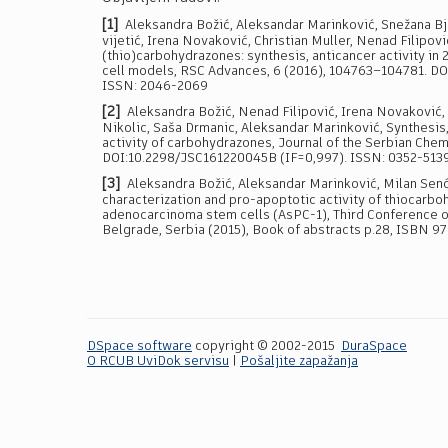
[1]
Aleksandra Božić, Aleksandar Marinković, Snežana Bje
vijetić, Irena Novaković, Christian Muller, Nenad Filipov
(thio)carbohydrazones: synthesis, anticancer activity in
cell models, RSC Advances, 6 (2016), 104763–104781. D
ISSN: 2046-2069
[2]
Aleksandra Božić, Nenad Filipović, Irena Novaković,
Nikolic, Saša Drmanic, Aleksandar Marinković, Synthesis,
activity of carbohydrazones, Journal of the Serbian Chemi
DOI:10.2298/JSC161220045B (IF=0,997). ISSN: 0352-513
[3]
Aleksandra Božić, Aleksandar Marinković, Milan Senć
characterization and pro-apoptotic activity of thiocarb
adenocarcinoma stem cells (AsPC-1), Third Conference o
Belgrade, Serbia (2015), Book of abstracts p.28, ISBN 
DSpace software
copyright © 2002-2015
DuraSpace
O RCUB UviDok servisu
|
Pošaljite zapažanja