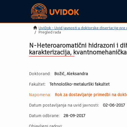
UviDok - Uvid javnosti u doktorske disertacije pre
Pregled rada
N-Heteroaromatični hidrazoni i dih
karakterizacija, kvantnomehanička 
Doktorand:
Božić, Aleksandra
Fakultet:
Tehnološko-metalurški fakultet
Napomena:
Rok za dostavljanje primedbi na dokto
Datum postavljanja na uvid javnosti:
02-06-2017
Datum odbrane:
28-09-2017
Objavljeni radovi: