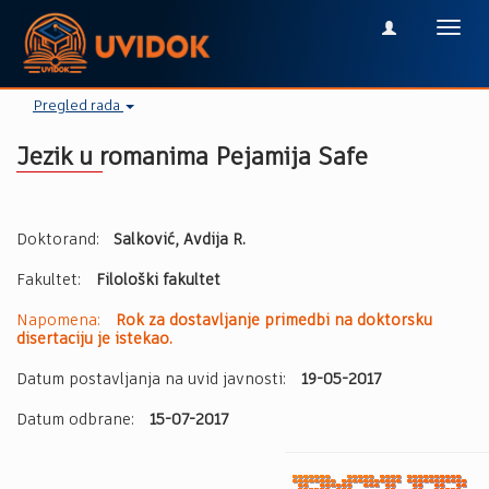
Toggl
navig
Pregled rada
Jezik u romanima Pejamija Safe
Doktorand:
Salković, Avdija R.
Fakultet:
Filološki fakultet
Napomena:
Rok za dostavljanje primedbi na doktorsku
disertaciju je istekao.
Datum postavljanja na uvid javnosti:
19-05-2017
Datum odbrane:
15-07-2017