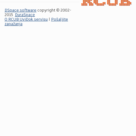
DSpace software
copyright © 2002-
2015
DuraSpace
O RCUB UviDok servisu
|
Pošaljite
zapažanja