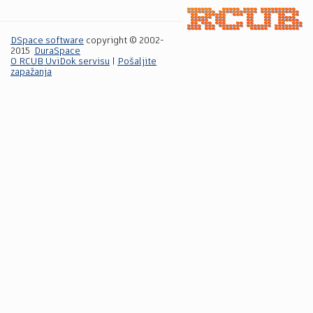
DSpace software
copyright © 2002-
2015
DuraSpace
O RCUB UviDok servisu
|
Pošaljite
zapažanja