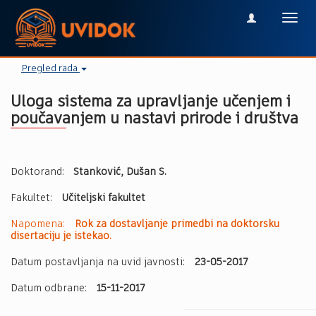
Toggl
navig
Pregled rada
Uloga sistema za upravljanje učenjem i
poučavanjem u nastavi prirode i društva
Doktorand:
Stanković, Dušan S.
Fakultet:
Učiteljski fakultet
Napomena:
Rok za dostavljanje primedbi na doktorsku
disertaciju je istekao.
Datum postavljanja na uvid javnosti:
23-05-2017
Datum odbrane:
15-11-2017