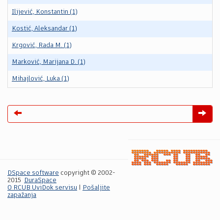
Ilijević, Konstantin (1)
Kostić, Aleksandar (1)
Krgović, Rada M. (1)
Marković, Marijana D. (1)
Mihajlović, Luka (1)
DSpace software
copyright © 2002-
2015
DuraSpace
O RCUB UviDok servisu
|
Pošaljite
zapažanja