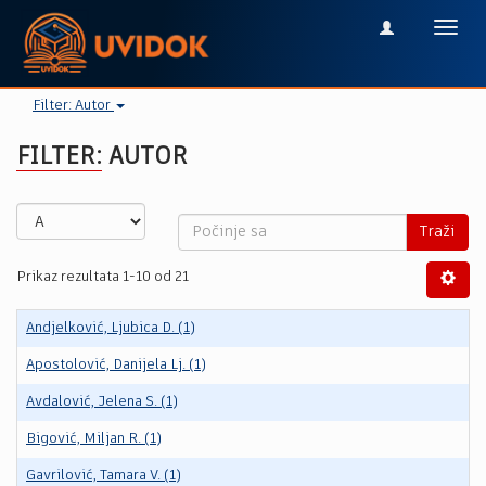
Toggl
navig
Filter: Autor
FILTER: AUTOR
Traži
Prikaz rezultata 1-10 od 21
Andjelković, Ljubica D. (1)
Apostolović, Danijela Lj. (1)
Avdalović, Jelena S. (1)
Bigović, Miljan R. (1)
Gavrilović, Tamara V. (1)