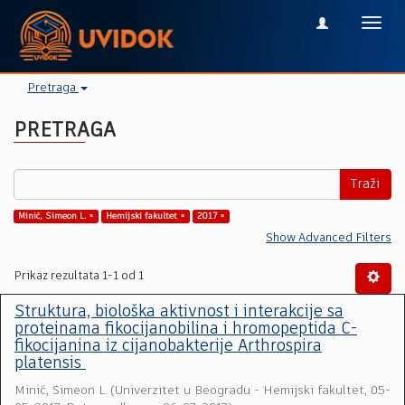
Toggl
navig
Pretraga
PRETRAGA
Traži
Minić, Simeon L. ×
Hemijski fakultet ×
2017 ×
Show Advanced Filters
Prikaz rezultata 1-1 od 1
Struktura, biološka aktivnost i interakcije sa
proteinama fikocijanobilina i hromopeptida C-
fikocijanina iz cijanobakterije Arthrospira
platensis
Minić, Simeon L.
(
Univerzitet u Beogradu - Hemijski fakultet
,
05-