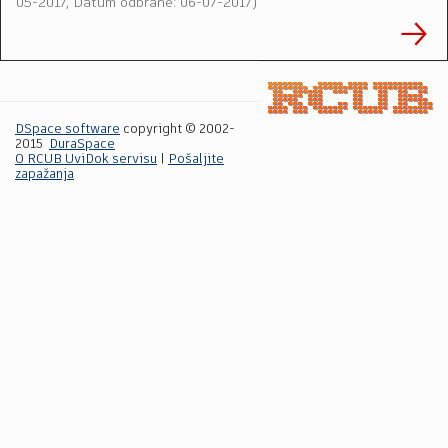
05-2017, Datum odbrane: 06-07-2017
)
DSpace software
copyright © 2002-
2015
DuraSpace
O RCUB UviDok servisu
|
Pošaljite
zapažanja