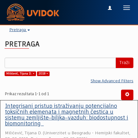
Toggl
navig
Pretraga
PRETRAGA
Traži
Milićević, Tijana D. ×
2018 ×
Show Advanced Filters
Prikaz rezultata 1-1 od 1
Integrisani pristup istraživanju potencijalno
toksičnih elemenata i magnetnih čestica u
sistemu zemljište‒biljka‒vazduh: biodostupnost i
biomonitoring
Milićević, Tijana D.
(
Univerzitet u Beogradu - Hemijski fakultet
,