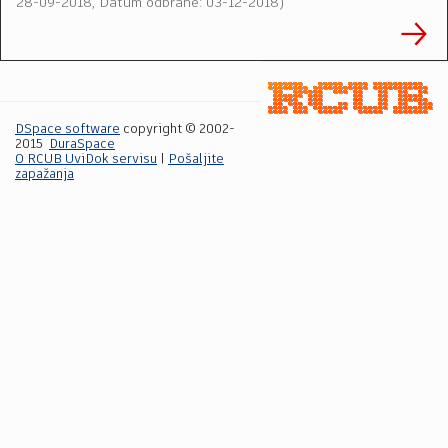
28-09-2018, Datum odbrane: 03-12-2018
)
DSpace software
copyright © 2002-
2015
DuraSpace
O RCUB UviDok servisu
|
Pošaljite
zapažanja