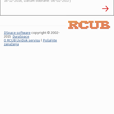
16-12-2016, Datum odbrane: 06-02-2017
)
DSpace software
copyright © 2002-
2015
DuraSpace
O RCUB UviDok servisu
|
Pošaljite
zapažanja