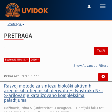
Toggl
navig
Pretraga
PRETRAGA
Traži
Božinović, Nina S. ×
2016 ×
Show Advanced Filters
Prikaz rezultata 1-1 od 1
Razvoj metode za sintezu biološki aktivnih
azepinskih i tiepinskih derivata – dvostruko N- i
S-arilovanje katalizovano kompleksima
paladijuma
Božinović, Nina S.
(
Univerzitet u Beogradu - Hemijski fakultet
,