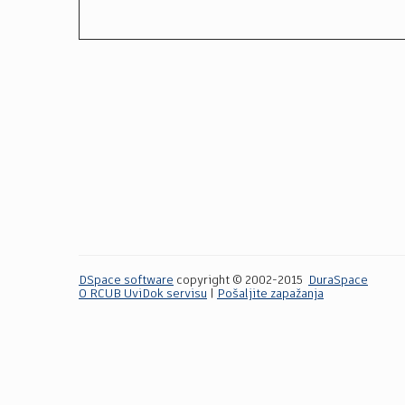
DSpace software
copyright © 2002-2015
DuraSpace
O RCUB UviDok servisu
|
Pošaljite zapažanja