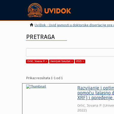
UviDok - Uvid javnosti u doktorske disertacije pre
PRETRAGA
Orlić, Jovana P. ×
Hemijski fakultet ×
2021 ×
Prikaz rezultata 1-1 od 1
Razvijanje i opti
pomoću talasno d
XRF) i poređenje
Orlić, Jovana P.
(
Unive
2022
)