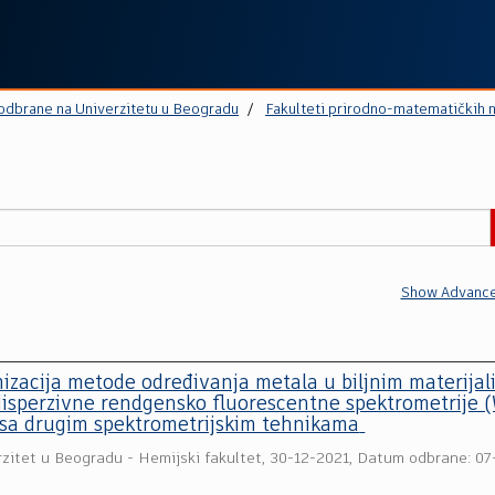
 odbrane na Univerzitetu u Beogradu
Fakulteti prirodno-matematičkih 
Show Advance
mizacija metode određivanja metala u biljnim materija
isperzivne rendgensko fluorescentne spektrometrije 
 sa drugim spektrometrijskim tehnikama
rzitet u Beogradu - Hemijski fakultet
,
30-12-2021, Datum odbrane: 07