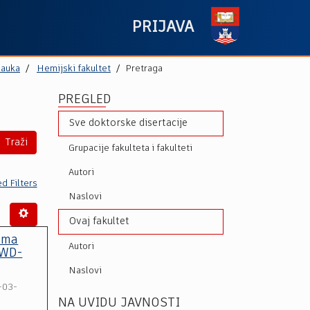
PRIJAVA
nauka
Hemijski fakultet
Pretraga
PREGLED
Sve doktorske disertacije
Traži
Grupacije fakulteta i fakulteti
Autori
d Filters
Naslovi
Ovaj fakultet
lima
Autori
(WD-
Naslovi
-03-
NA UVIDU JAVNOSTI