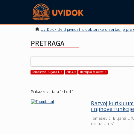
UviDok - Uvid javnosti u doktorske disertacije pre
PRETRAGA
Tomašević, Biljana I. ×
2014 ×
Hemijski fakultet ×
Prikaz rezultata 1-1 od 1
Razvoj kurikulum
i njihove funkcij
Tomašević, Biljana I.
(
06-02-2015
)