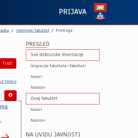
PRIJAVA
nauka
Hemijski fakultet
Pretraga
PREGLED
Sve doktorske disertacije
Traži
Grupacije fakulteta i fakulteti
Autori
d Filters
Naslovi
Ovaj fakultet
uma
Autori
Naslovi
e:
NA UVIDU JAVNOSTI