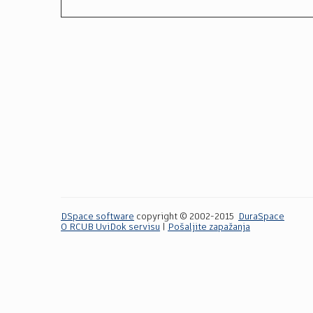
DSpace software
copyright © 2002-2015
DuraSpace
O RCUB UviDok servisu
|
Pošaljite zapažanja