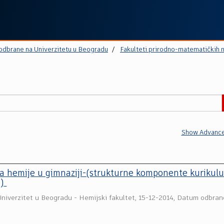
 odbrane na Univerzitetu u Beogradu
Fakulteti prirodno-matematičkih 
Show Advance
a hemije u gimnaziji-(strukturne komponente kurikul
e)
Univerzitet u Beogradu - Hemijski fakultet
,
15-12-2014, Datum odbran