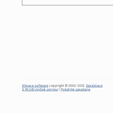
DSpace software
copyright © 2002-2015
DuraSpace
O RCUB UviDok servisu
|
Pošaljite zapažanja