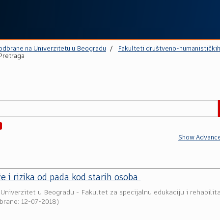
 odbrane na Univerzitetu u Beogradu
Fakulteti društveno-humanistički
Pretraga
Show Advance
 i rizika od pada kod starih osoba
(
Univerzitet u Beogradu - Fakultet za specijalnu edukaciju i rehabilita
brane: 12-07-2018
)