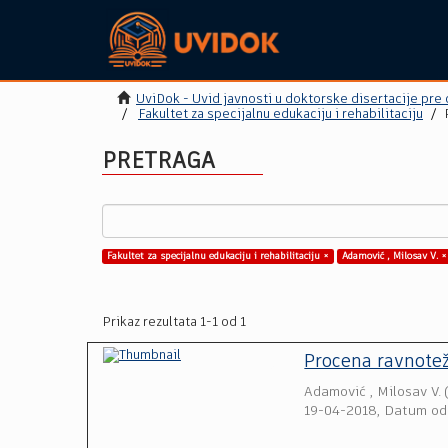
UviDok - Uvid javnosti u doktorske disertacije pre
Fakultet za specijalnu edukaciju i rehabilitaciju
PRETRAGA
Fakultet za specijalnu edukaciju i rehabilitaciju ×
Adamović , Milosav V. ×
Prikaz rezultata 1-1 od 1
Procena ravnoteže
Adamović , Milosav V.
19-04-2018, Datum od