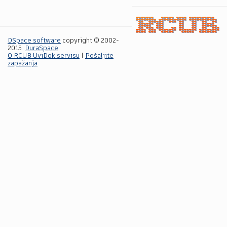
DSpace software
copyright © 2002-
2015
DuraSpace
O RCUB UviDok servisu
|
Pošaljite
zapažanja