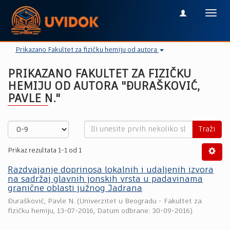
Toggl
navig
Prikazano Fakultet za fizičku hemiju od autora
PRIKAZANO FAKULTET ZA FIZIČKU
HEMIJU OD AUTORA "ĐURAŠKOVIĆ,
PAVLE N."
Traži
Prikaz rezultata 1-1 od 1
Razdvajanje doprinosa lokalnih i udaljenih izvora
na sadržaj glavnih jonskih vrsta u padavinama
granične oblasti južnog Jadrana
Đurašković, Pavle N.
(
Univerzitet u Beogradu - Fakultet za
fizičku hemiju
,
13-07-2016
, Datum odbrane: 30-09-2016)