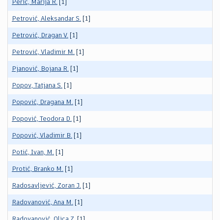
Perić, Marija R.
[1]
Petrović, Aleksandar S.
[1]
Petrović, Dragan V.
[1]
Petrović, Vladimir M.
[1]
Pjanović, Bojana R.
[1]
Popov, Tatjana S.
[1]
Popović, Dragana M.
[1]
Popović, Teodora D.
[1]
Popović, Vladimir B.
[1]
Potić, Ivan, M.
[1]
Protić, Branko M.
[1]
Radosavljević, Zoran J.
[1]
Radovanović, Ana M.
[1]
Radovanović, Olica Z.
[1]