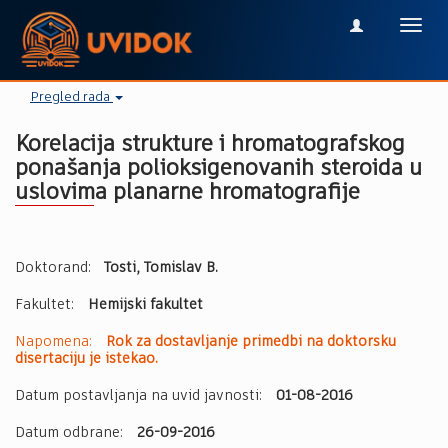
Toggl
navig
Pregled rada
Korelacija strukture i hromatografskog
ponašanja polioksigenovanih steroida u
uslovima planarne hromatografije
Doktorand:
Tosti, Tomislav B.
Fakultet:
Hemijski fakultet
Napomena:
Rok za dostavljanje primedbi na doktorsku
disertaciju je istekao.
Datum postavljanja na uvid javnosti:
01-08-2016
Datum odbrane:
26-09-2016