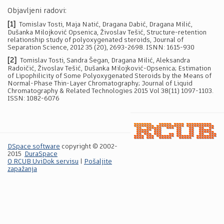
Objavljeni radovi:
[1]
Tomislav Tosti, Maja Natić, Dragana Dabić, Dragana Milić,
Dušanka Milojković Opsenica, Živoslav Tešić, Structure-retention
relationship study of polyoxygenated steroids, Journal of
Separation Science, 2012 35 (20), 2693-2698. ISNN: 1615-930
[2]
Tomislav Tosti, Sandra Šegan, Dragana Milić, Aleksandra
Radoičić, Živoslav Tešić, Dušanka Milojković-Opsenica; Estimation
of Lipophilicity of Some Polyoxygenated Steroids by the Means of
Normal-Phase Thin-Layer Chromatography; Journal of Liquid
Chromatography & Related Technologies 2015 Vol 38(11) 1097-1103.
ISSN: 1082-6076
DSpace software
copyright © 2002-
2015
DuraSpace
O RCUB UviDok servisu
|
Pošaljite
zapažanja