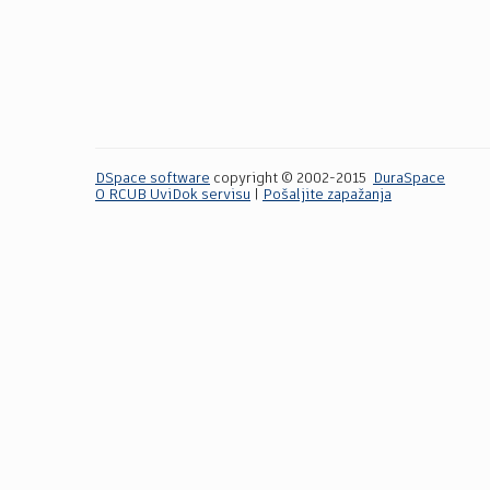
DSpace software
copyright © 2002-2015
DuraSpace
O RCUB UviDok servisu
|
Pošaljite zapažanja