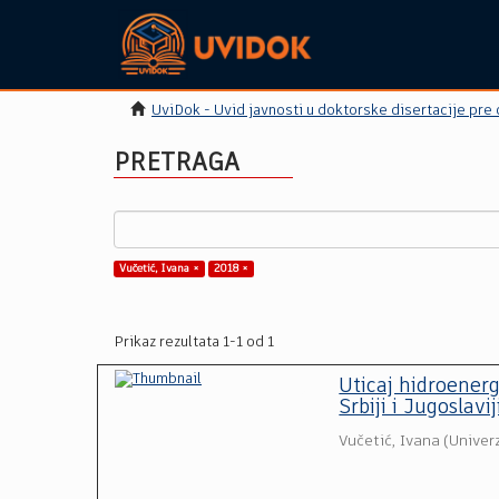
UviDok - Uvid javnosti u doktorske disertacije pre
PRETRAGA
Vučetić, Ivana ×
2018 ×
Prikaz rezultata 1-1 od 1
Uticaj hidroenerg
Srbiji i Jugoslavi
Vučetić, Ivana
(
Univer