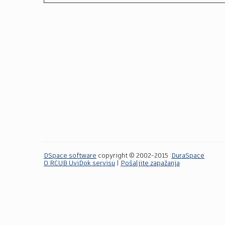
DSpace software
copyright © 2002-2015
DuraSpace
O RCUB UviDok servisu
|
Pošaljite zapažanja