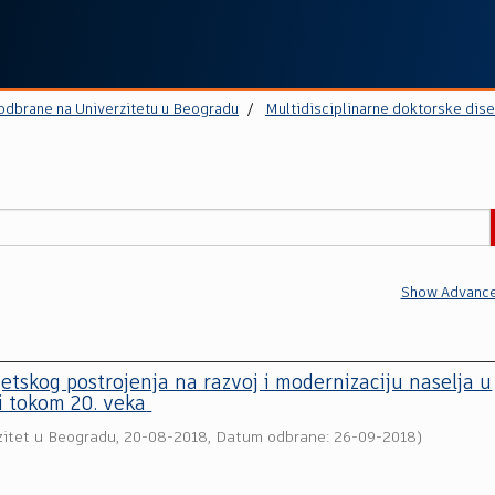
 odbrane na Univerzitetu u Beogradu
Multidisciplinarne doktorske dise
Show Advance
etskog postrojenja na razvoj i modernizaciju naselja u
ji tokom 20. veka
zitet u Beogradu
,
20-08-2018, Datum odbrane: 26-09-2018
)