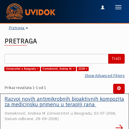
Toggl
navig
Pretraga
PRETRAGA
Traži
Univerzitet u Beogradu ×
Osmokrović, Andrea M. ×
2018 ×
Show Advanced Filters
Prikaz rezultata 1-1 od 1
Razvoj novih antimikrobnih bioaktivnih kompozita
za medicinsku primenu u terapiji rana
Osmokrović, Andrea M.
(
Univerzitet u Beogradu
,
03-07-2018,
Datum odbrane: 28-09-2018
)