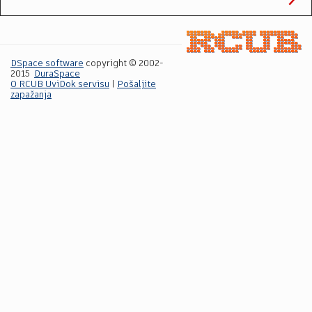
DSpace software
copyright © 2002-
2015
DuraSpace
O RCUB UviDok servisu
|
Pošaljite
zapažanja