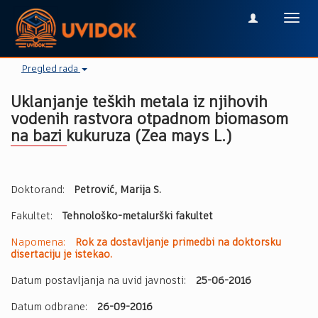
Toggl
navig
Pregled rada
Uklanjanje teških metala iz njihovih
vodenih rastvora otpadnom biomasom
na bazi kukuruza (Zea mays L.)
Doktorand:
Petrović, Marija S.
Fakultet:
Tehnološko-metalurški fakultet
Napomena:
Rok za dostavljanje primedbi na doktorsku
disertaciju je istekao.
Datum postavljanja na uvid javnosti:
25-06-2016
Datum odbrane:
26-09-2016