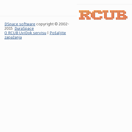
DSpace software
copyright © 2002-
2015
DuraSpace
O RCUB UviDok servisu
|
Pošaljite
zapažanja