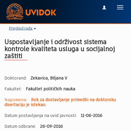
Toggl
navig
Pregled rada
Uspostavljanje i održivost sistema
kontrole kvaliteta usluga u socijalnoj
zaštiti
Doktorand:
Zekavica, Biljana V
Fakultet:
Fakultet političkih nauka
Napomena:
Rok za dostavljanje primedbi na doktorsku
disertaciju je istekao.
Datum postavljanja na uvid javnosti:
11-06-2016
Datum odbrane:
26-09-2016