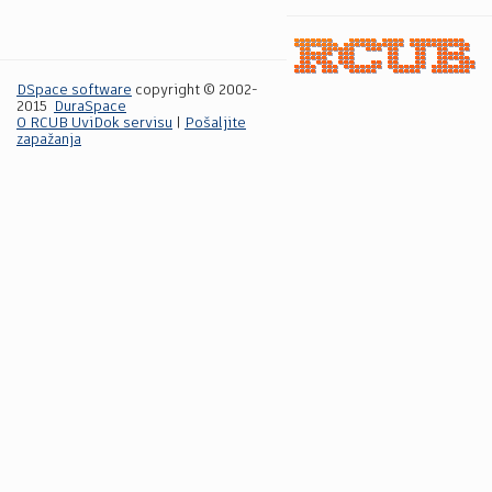
DSpace software
copyright © 2002-
2015
DuraSpace
O RCUB UviDok servisu
|
Pošaljite
zapažanja