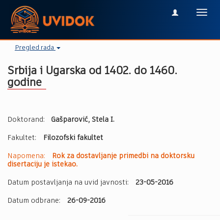
Toggl
navig
Pregled rada
Srbija i Ugarska od 1402. do 1460.
godine
Doktorand:
Gašparović, Stela I.
Fakultet:
Filozofski fakultet
Napomena:
Rok za dostavljanje primedbi na doktorsku
disertaciju je istekao.
Datum postavljanja na uvid javnosti:
23-05-2016
Datum odbrane:
26-09-2016