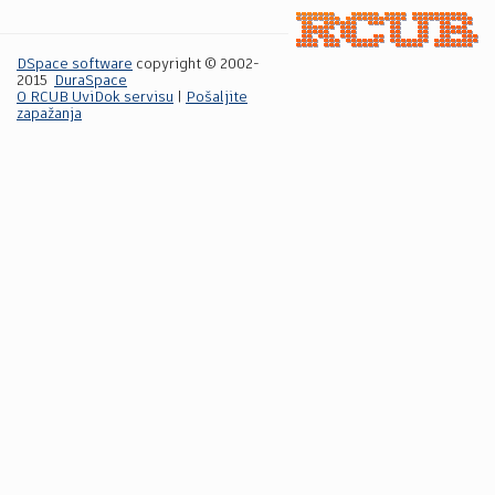
DSpace software
copyright © 2002-
2015
DuraSpace
O RCUB UviDok servisu
|
Pošaljite
zapažanja