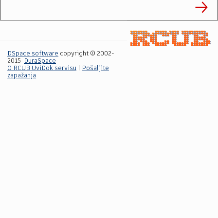
DSpace software
copyright © 2002-
2015
DuraSpace
O RCUB UviDok servisu
|
Pošaljite
zapažanja