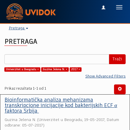
Toggl
navig
Pretraga
PRETRAGA
Traži
Univerzitet u Beogradu ×
Guzina Jelena N. ×
2017 ×
Show Advanced Filters
Prikaz rezultata 1-1 od 1
Bioinformatička analiza mehanizama
transkripcione inicijacije kod bakterijskih ECF σ
faktora Srbija
Guzina Jelena N.
(
Univerzitet u Beogradu
,
19-05-2017, Datum
odbrane: 05-07-2017
)