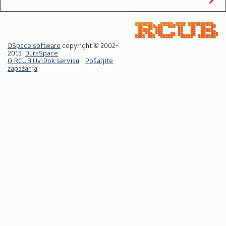
DSpace software
copyright © 2002-
2015
DuraSpace
O RCUB UviDok servisu
|
Pošaljite
zapažanja