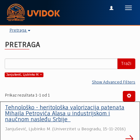
Toggl
navig
Pretraga
PRETRAGA
Traži
Janjušević, Ljubinko M. ×
Show Advanced Filters
Prikaz rezultata 1-1 od 1
Tehnološko - heritološka valorizacija patenata
Mihaila Petrovića Alasa u industrijskom i
naučnom nasleđu Srbije
Janjušević, Ljubinko M.
(
Univerzitet u Beogradu
,
15-11-2016
)