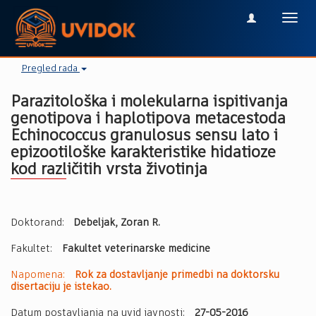
Toggl
navig
Pregled rada
Parazitološka i molekularna ispitivanja
genotipova i haplotipova metacestoda
Echinococcus granulosus sensu lato i
epizootiloške karakteristike hidatioze
kod različitih vrsta životinja
Doktorand:
Debeljak, Zoran R.
Fakultet:
Fakultet veterinarske medicine
Napomena:
Rok za dostavljanje primedbi na doktorsku
disertaciju je istekao.
Datum postavljanja na uvid javnosti:
27-05-2016