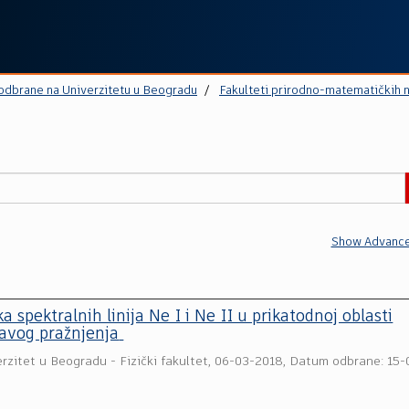
 odbrane na Univerzitetu u Beogradu
Fakulteti prirodno-matematičkih 
Show Advance
 spektralnih linija Ne I i Ne II u prikatodnoj oblasti
avog pražnjenja
rzitet u Beogradu - Fizički fakultet
,
06-03-2018, Datum odbrane: 15-