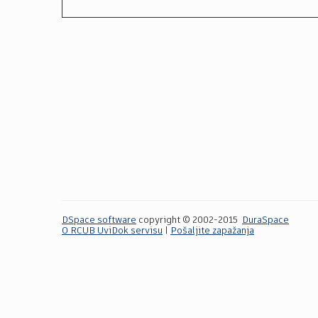
DSpace software
copyright © 2002-2015
DuraSpace
O RCUB UviDok servisu
|
Pošaljite zapažanja