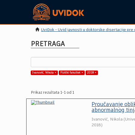
UviDok - Uvid javnosti u doktorske disertacije pre
PRETRAGA
Ivanović, Nikola ×
Fizički fakultet ×
2018 ×
Prikaz rezultata 1-1 od 1
Proučavanje oblika
abnormalnog tinj
Ivanović, Nikola
(
Unive
2018
)