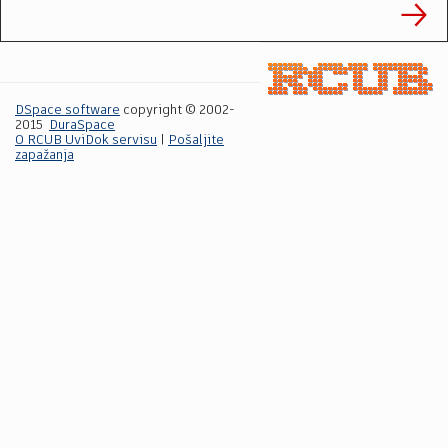
DSpace software
copyright © 2002-
2015
DuraSpace
O RCUB UviDok servisu
|
Pošaljite
zapažanja