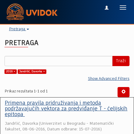
Toggl
navig
Pretraga
PRETRAGA
Traži
2016 ×
Jandrlić, Davorka ×
Show Advanced Filters
Prikaz rezultata 1-1 od 1
Primena pravila pridruživanja i metoda
podržavajućih vektora za predviđanje T - ćelijskih
epitopa
Jandrlić, Davorka
(
Univerzitet u Beogradu - Matematički
fakultet
,
08-06-2016, Datum odbrane: 15-07-2016
)