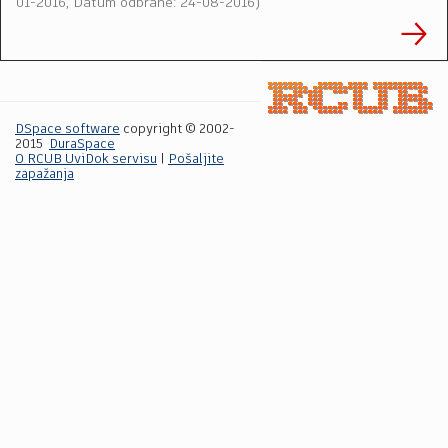
01-2016, Datum odbrane: 24-08-2016
)
DSpace software
copyright © 2002-
2015
DuraSpace
O RCUB UviDok servisu
|
Pošaljite
zapažanja