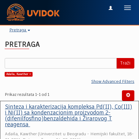
Toggl
navig
Pretraga
PRETRAGA
Traži
Adaila, Kawther ×
Show Advanced Filters
Prikaz rezultata 1-1 od 1
Sinteza i karakterizacija kompleksa Pd(II), Co(III)
i Ni(II) sa kondenzacionim proizvodom 2-
(difenilfosfino)benzaldehida i Žirarovog T
reagensa
Adaila, Kawther
(
Univerzitet u Beogradu - Hemijski fakultet
,
18-