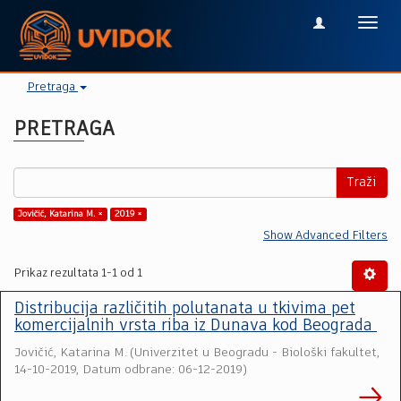
Toggl
navig
Pretraga
PRETRAGA
Traži
Jovičić, Katarina M. ×
2019 ×
Show Advanced Filters
Prikaz rezultata 1-1 od 1
Distribucija različitih polutanata u tkivima pet
komercijalnih vrsta riba iz Dunava kod Beograda
Jovičić, Katarina M.
(
Univerzitet u Beogradu - Biološki fakultet
,
14-10-2019, Datum odbrane: 06-12-2019
)