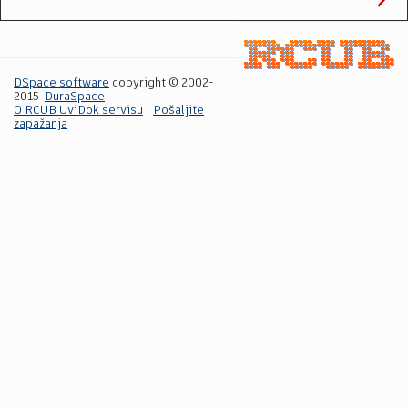
DSpace software
copyright © 2002-
2015
DuraSpace
O RCUB UviDok servisu
|
Pošaljite
zapažanja