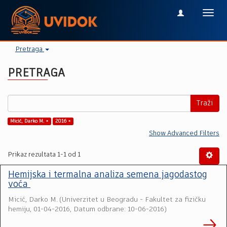
Toggl
navig
Pretraga
PRETRAGA
Traži
Micić, Darko M. ×
2016 ×
Show Advanced Filters
Prikaz rezultata 1-1 od 1
Hemijska i termalna analiza semena jagodastog
voća
Micić, Darko M.
(
Univerzitet u Beogradu - Fakultet za fizičku
hemiju
,
01-04-2016, Datum odbrane: 10-06-2016
)