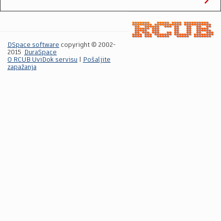
DSpace software
copyright © 2002-
2015
DuraSpace
O RCUB UviDok servisu
|
Pošaljite
zapažanja